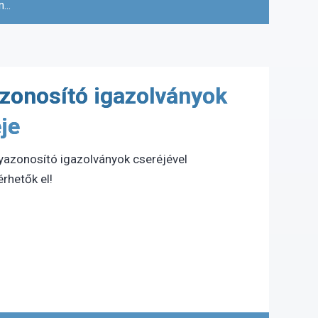
...
onosító igazolványok
je
yazonosító igazolványok cseréjével
rhetők el!