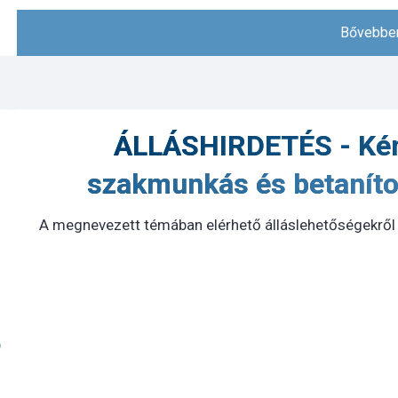
Bővebben
ÁLLÁSHIRDETÉS - Ké
szakmunkás és betanít
A megnevezett témában elérhető álláslehetőségekről 