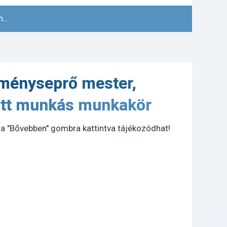
...
ményseprő mester,
ott munkás munkakör
a "Bővebben" gombra kattintva tájékozódhat!