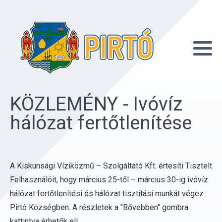
KÖZLEMÉNY - Ivóvíz
hálózat fertőtlenítése
A Kiskunsági Víziközmű – Szolgáltató Kft. értesíti Tisztelt
Felhasználóit, hogy március 25-től – március 30-ig ivóvíz
hálózat fertőtlenítési és hálózat tisztítási munkát végez
Pirtó Községben. A részletek a "Bővebben" gombra
kattintva érhetők el!